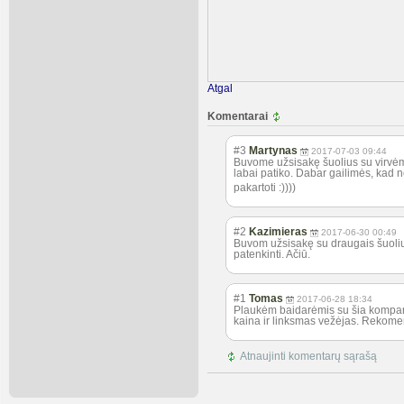
Atgal
Komentarai
#3
Martynas
2017-07-03 09:44
Buvome užsisakę šuolius su virvėmi
labai patiko. Dabar gailimės, kad 
pakartoti :))))
#2
Kazimieras
2017-06-30 00:49
Buvom užsisakę su draugais šuolius
patenkinti. Ačiū.
#1
Tomas
2017-06-28 18:34
Plaukėm baidarėmis su šia kompanij
kaina ir linksmas vežėjas. Rekome
Atnaujinti komentarų sąrašą