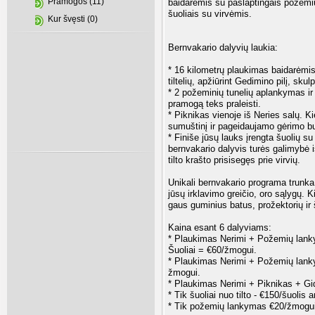
Pramogos (11)
baidarėmis su paslaptingais požemių 
šuoliais su virvėmis.
Kur švęsti (0)
Bernvakario dalyvių laukia:
* 16 kilometrų plaukimas baidarėmis 
tiltelių, apžiūrint Gedimino pilį, sku
* 2 požeminių tunelių aplankymas ir t
pramogą teks praleisti.
* Piknikas vienoje iš Neries salų. 
sumuštinį ir pageidaujamo gėrimo bu
* Finiše jūsų lauks įrengta šuolių s
bernvakario dalyvis turės galimybė 
tilto krašto prisisegęs prie virvių.
Unikali bernvakario programa trunka
jūsų irklavimo greičio, oro sąlygų. 
gaus guminius batus, prožektorių ir
Kaina esant 6 dalyviams:
* Plaukimas Nerimi + Požemių lank
Šuoliai = €60/žmogui.
* Plaukimas Nerimi + Požemių lank
žmogui.
* Plaukimas Nerimi + Piknikas + G
* Tik šuoliai nuo tilto - €150/šuolis 
* Tik požemių lankymas €20/žmogui