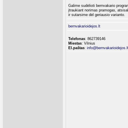
Galime sudėlioti bernvakario progra
įtraukiant norimas pramogas, atsis
ir sutarsime dėl geriausio varianto.
bernvakarioidejos.lt
Telefonas
: 862739146
Miestas
: Vilnius
El.paštas
:
info@bernvakarioidejos.l