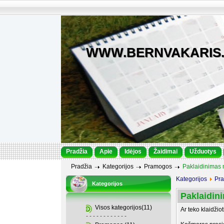
WWW.BERNVAKARIS
Pradžia
Apie
Idėjos
Žaidimai
Užduotys
Pradžia
Kategorijos
Pramogos
Paklaidinimas 
Kategorijos
Pr
Kategorijos
Paklaidin
Visos kategorijos(11)
Ar teko klaidži
- - - - - - - - - - - -