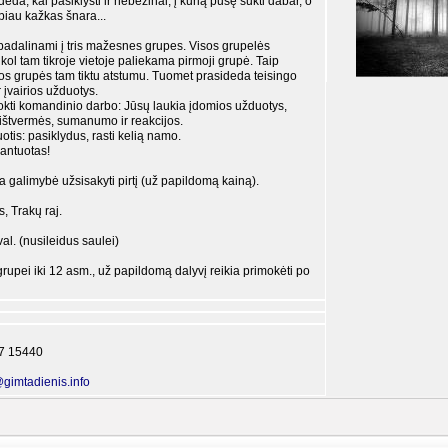
da, kai pasiklysti ir nebežinai, į kurią pusę sukti dabar, o
biau kažkas šnara...
 padalinami į tris mažesnes grupes. Visos grupelės
ol tam tikroje vietoje paliekama pirmoji grupė. Taip
sos grupės tam tiktu atstumu. Tuomet prasideda teisingo
r įvairios užduotys.
okti komandinio darbo: Jūsų laukia įdomios užduotys,
 ištvermės, sumanumo ir reakcijos.
tis: pasiklydus, rasti kelią namo.
antuotas!
 galimybė užsisakyti pirtį (už papildomą kainą).
s, Trakų raj.
al. (nusileidus saulei)
rupei iki 12 asm., už papildomą dalyvį reikia primokėti po
77 15440
@gimtadienis.info