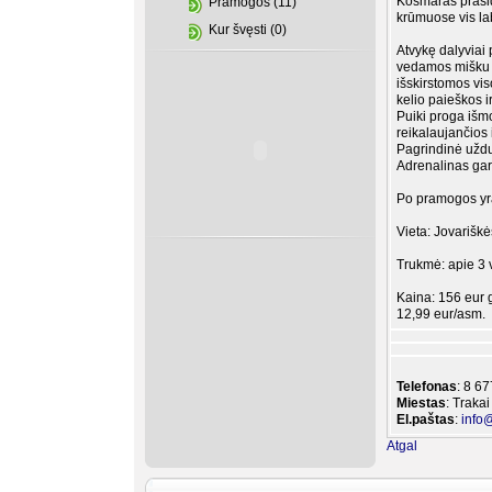
Košmaras praside
Pramogos (11)
krūmuose vis la
Kur švęsti (0)
Atvykę dalyviai
vedamos mišku k
išskirstomos vi
kelio paieškos i
Puiki proga išm
reikalaujančios
Pagrindinė užduo
Adrenalinas gar
Po pramogos yra
Vieta: Jovariškė
Trukmė: apie 3 v
Kaina: 156 eur g
12,99 eur/asm.
Telefonas
: 8 6
Miestas
: Trakai
El.paštas
:
info
Atgal