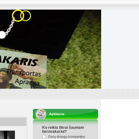
Apklausa
Ko reikia tikrai šauniam
bernvakariui?
Gerų draugų kompanijos