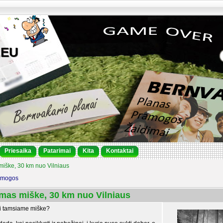
.EU
Priesaika
Patarimai
Kita
Kontaktai
miške, 30 km nuo Vilniaus
amogos
imas miške, 30 km nuo Vilniaus
oti tamsiame miške?