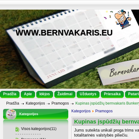
WWW.BERNVAKARIS.EU
Pradžia
Apie
Idėjos
Žaidimai
Užduotys
Priesaika
Patar
Pradžia
Kategorijos
Pramogos
Kupinas įspūdžių bernvakaris Bunkery
Kategorijos
Pramogos
Kategorijos
Kupinas įspūdžių bernva
Visos kategorijos(11)
Jums suteikta unikali proga trims vala
- - - - - - - - - - - -
totalitarinės valstybės piliečiu.