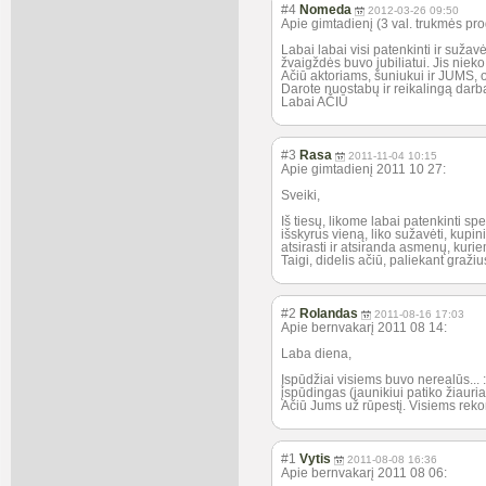
#4
Nomeda
2012-03-26 09:50
Apie gimtadienį (3 val. trukmės p
Labai labai visi patenkinti ir sužav
žvaigždės buvo jubiliatui. Jis nieko
Ačiū aktoriams, šuniukui ir JUMS, 
Darote nuostabų ir reikalingą darb
Labai AČIŪ
#3
Rasa
2011-11-04 10:15
Apie gimtadienį 2011 10 27:
Sveiki,
Iš tiesų, likome labai patenkinti spek
išskyrus vieną, liko sužavėti, kupi
atsirasti ir atsiranda asmenų, kuri
Taigi, didelis ačiū, paliekant graži
#2
Rolandas
2011-08-16 17:03
Apie bernvakarį 2011 08 14:
Laba diena,
Įspūdžiai visiems buvo nerealūs...
įspūdingas (jaunikiui patiko žiauria
Ačiū Jums už rūpestį. Visiems rek
#1
Vytis
2011-08-08 16:36
Apie bernvakarį 2011 08 06: