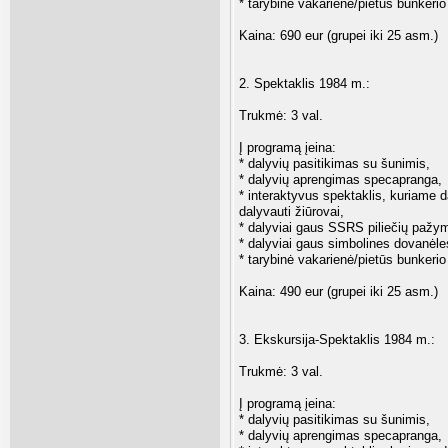
* tarybinė vakarienė/pietūs bunkerio
Kaina: 690 eur (grupei iki 25 asm.)
2. Spektaklis 1984 m.:
Trukmė: 3 val.
Į programą įeina:
* dalyvių pasitikimas su šunimis,
* dalyvių aprengimas specapranga,
* interaktyvus spektaklis, kuriame da
dalyvauti žiūrovai,
* dalyviai gaus SSRS piliečių pažy
* dalyviai gaus simbolines dovanėle
* tarybinė vakarienė/pietūs bunkerio
Kaina: 490 eur (grupei iki 25 asm.)
3. Ekskursija-Spektaklis 1984 m.:
Trukmė: 3 val.
Į programą įeina:
* dalyvių pasitikimas su šunimis,
* dalyvių aprengimas specapranga,