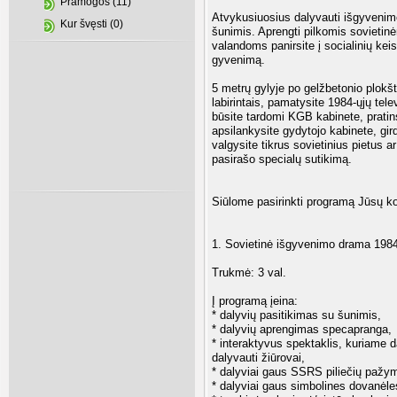
Pramogos (11)
Atvykusiuosius dalyvauti išgyvenim
Kur švęsti (0)
šunimis. Aprengti pilkomis sovietin
valandoms panirsite į socialinių kei
gyvenimą.
5 metrų gylyje po gelžbetonio plok
labirintais, pamatysite 1984-ųjų tele
būsite tardomi KGB kabinete, pratin
apsilankysite gydytojo kabinete, gir
valgysite tikrus sovietinius pietus 
pasirašo specialų sutikimą.
Siūlome pasirinkti programą Jūsų ko
1. Sovietinė išgyvenimo drama 198
Trukmė: 3 val.
Į programą įeina:
* dalyvių pasitikimas su šunimis,
* dalyvių aprengimas specapranga,
* interaktyvus spektaklis, kuriame da
dalyvauti žiūrovai,
* dalyviai gaus SSRS piliečių pažy
* dalyviai gaus simbolines dovanėle