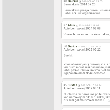
#8
Dainius
2014-08-05 15:55
Bernvakaris 2014 07 26:
Bernvakaris praėjo puikiai, visiems 
Labai ačiū už organizavimą.
#7
Alius
2014-02-12 18:02
Apie bernvakarį 2014 02 08:
Viskas buvo super ir visiem patiko
#6
Darius
2012-10-05 09:17
Apie bernvakarį 2012 09 22:
Sveiki,
Prieš atvažiuojant į bunkerį, visu
visi buvo morališkai pasiruoše, išs
labai patiko ir buvo linksma. Vėli
irgi pakankamai skyrė dėmesio.
#5
Justas
2012-08-16 10:44
Apie bernvakarį 2012 08 11:
Nuotaikos tai nerealios po bunkerio 
kad nemokejom pilnai rusiskai, tikr
rusiskai galima ismokti sneketi.... :)